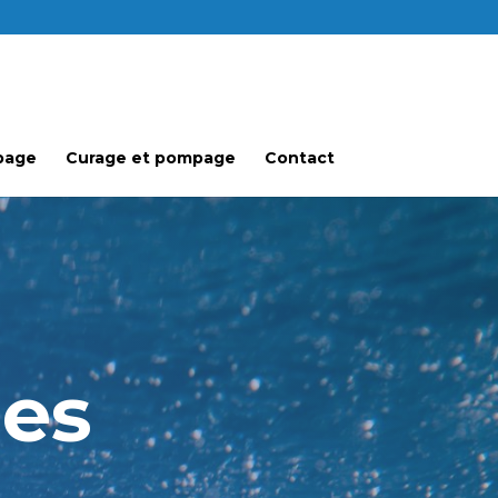
page
Curage et pompage
Contact
les