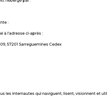
est hébergé par :
nte :
é à l’adresse ci-après :
 70109, 57201 Sarreguemines Cedex
les internautes qui naviguent, lisent, visionnent et util