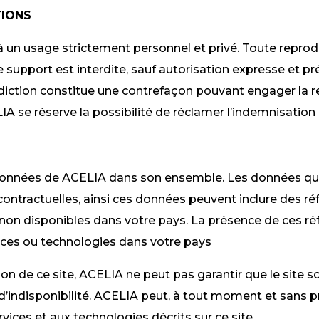
TIONS
e à un usage strictement personnel et privé. Toute repro
e support est interdite, sauf autorisation expresse et p
rdiction constitue une contrefaçon pouvant engager la re
LIA
se réserve la possibilité de réclamer l’indemnisation 
 données de
ACELIA
dans son ensemble. Les données qui y
contractuelles, ainsi ces données peuvent inclure des ré
non disponibles dans votre pays. La présence de ces r
ervices ou technologies dans votre pays
ion de ce site,
ACELIA
ne peut pas garantir que le site s
’indisponibilité.
ACELIA
peut, à tout moment et sans pr
ices et aux technologies décrits sur ce site.